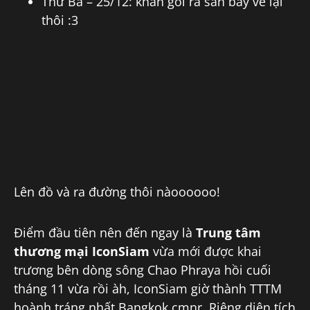
Thứ Ba – 25/12: khăn gói ra sân bay về lại
thôi :3
Lên đồ và ra đường thôi nàoooooo!
Điểm đầu tiên nên đến ngay là
Trung tâm
thương mại IconSiam
vừa mới được khai
trương bên dòng sông Chao Phraya hồi cuối
tháng 11 vừa rồi àh, IconSiam giờ thành TTTM
hoành tráng nhất Bangkok cmnr. Riêng diện tích