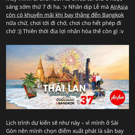
sáng sớm thứ 7 đi ha. :v Nhân dịp Lễ mà
AirAsia
còn có khuyến mãi khi bay thẳng đến Bangkok
nữa chứ, chơi tới đi chớ, chơi cho hết phép đi
chớ :)) Thiên thời địa lợi nhân hòa thế còn gì :v
Lịch trình dự kiến sẽ như này – vì mình ở Sài
Gòn nên mình chọn điểm xuất phát là sân bay