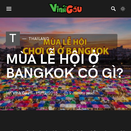
T
THAILAND
MÙA LỄ HỘI Ở
BANGKOK CÓ GÌ?
by
Vinh Gấu
15/12/2018
9 minute read