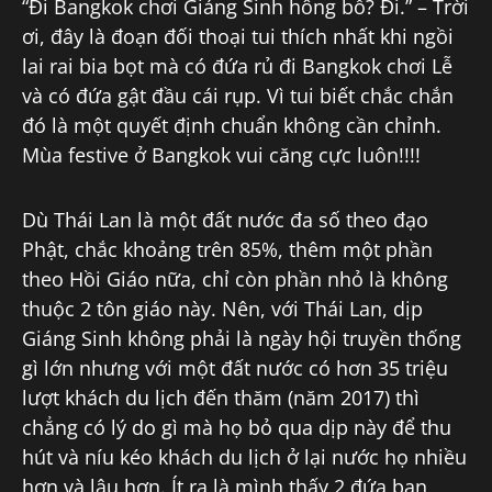
“Đi Bangkok chơi Giáng Sinh hông bồ? Đi.” – Trời
ơi, đây là đoạn đối thoại tui thích nhất khi ngồi
lai rai bia bọt mà có đứa rủ đi Bangkok chơi Lễ
và có đứa gật đầu cái rụp. Vì tui biết chắc chắn
đó là một quyết định chuẩn không cần chỉnh.
Mùa festive ở Bangkok vui căng cực luôn!!!!
Dù Thái Lan là một đất nước đa số theo đạo
Phật, chắc khoảng trên 85%, thêm một phần
theo Hồi Giáo nữa, chỉ còn phần nhỏ là không
thuộc 2 tôn giáo này. Nên, với Thái Lan, dịp
Giáng Sinh không phải là ngày hội truyền thống
gì lớn nhưng với một đất nước có hơn 35 triệu
lượt khách du lịch đến thăm (năm 2017) thì
chẳng có lý do gì mà họ bỏ qua dịp này để thu
hút và níu kéo khách du lịch ở lại nước họ nhiều
hơn và lâu hơn. Ít ra là mình thấy 2 đứa bạn