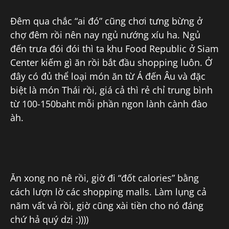
Đêm qua chắc “ai đó” cũng chơi tưng bừng ở
chợ đêm rồi nên nay ngủ nướng xíu ha. Ngủ
đến trưa đói đói thì ta khu Food Republic ở Siam
Center kiếm gì ăn rồi bắt đầu shopping luôn. Ở
đây có đủ thể loại món ăn từ Á đến Âu và đặc
biệt là món Thái rồi, giá cả thì rẻ chỉ trung bình
từ 100-150baht mỗi phần ngon lành cành đào
àh.
Ăn xong no nê rồi, giờ đi “đốt calories” bằng
cách lượn lờ các shopping malls. Làm lụng cả
năm vất vả rồi, giờ cũng xài tiền cho nó đáng
chứ hả quý dzị :))))