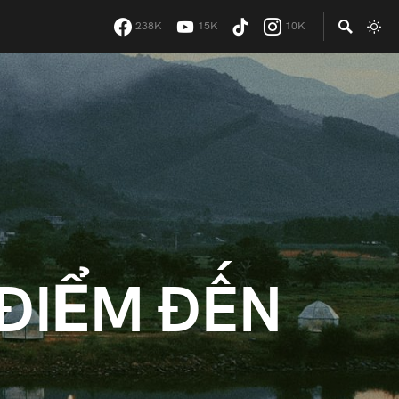
238K
15K
10K
 ĐIỂM ĐẾN