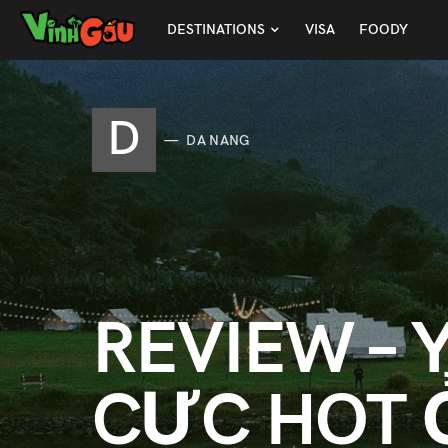
DESTINATIONS
VISA
FOODY
D
DA NANG
REVIEW – 
CỰC HOT 