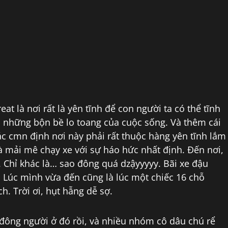
at là nơi rất là yên tĩnh để con người ta có thể tĩnh
 những bộn bề lo toang của cuộc sống. Và thêm cái
ác cmn định nơi này phải rất thuộc hàng yên tĩnh lắm
à mải mê chạy xe với sự háo hức nhất định. Đến nơi,
i. Chỉ khác là… sao đông quá dzậyyyyy. Bãi xe đậu
. Lúc mình vừa đến cũng là lúc một chiếc 16 chỗ
. Trời ơi, hụt hẫng dễ sợ.
 đông người ở đó rồi, và nhiều nhóm cô dâu chú rể