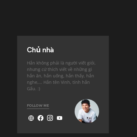
Chủ nhà
Hắn không phải là người viết giỏi,
nhưng cứ thích viết về những gì
hắn ăn, hắn uống, hắn thấy, hắn
nghe,... Hắn tên Vinh, tính hắn
Gấu. :)
FOLLOW ME