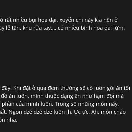
ó rất nhiều bụi hoa dại, xuyến chi này kia nên ở
y lễ tân, khu rửa tay,… có nhiều bình hoa dại lứm.
đây. Khi đặt ở qua đêm thường sẽ có luôn gói ăn tối
ề đồ ăn luôn, mình thuộc dạng ăn như hạm đội mà
u phần của mình luôn. Trong số những món này,
ất. Ngon dzé dzè dze luôn ih. Ực ực. Ah, món cháo
ôn nha.