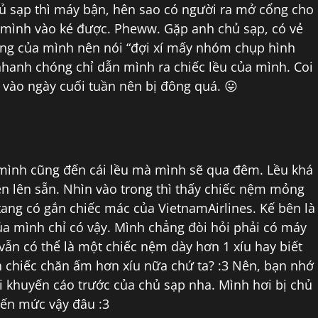
ủ sạp thì máy bận, hên sao có người ra mở cổng cho
 mình vào ké được. Pheww. Gặp anh chủ sạp, có vẻ
òng của mình nên nói “đợi xí mấy nhóm chụp hình
 nhanh chóng chỉ dẫn mình ra chiếc lều của mình. Coi
 vào ngày cuối tuần nên bị đông quá. 😛
 mình cũng đến cái lều mà mình sẽ qua đêm. Lều khá
én lên sẵn. Nhìn vào trong thì thấy chiếc nệm mỏng
ang có gắn chiếc mác của VietnamAirlines. Kế bên là
ủa mình chỉ có vậy. Mình chẳng đòi hỏi phải có máy
, vẫn có thể là một chiếc nệm dày hơn 1 xíu hay biết
 chiếc chăn ấm hơn xíu nữa chứ ta? :3 Nên, bạn nhớ
khuyến cáo trước của chủ sạp nha. Mình hơi bị chủ
đến mức vậy đâu :3