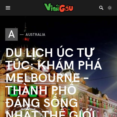
A
AUSTRALIA
DU LỊCH ÚC TỰ
TÚC: KHÁM PHÁ
MELBOURNE –
THÀNH PHỐ
ĐÁNG SỐNG
NHẤT THẾ GIỚI