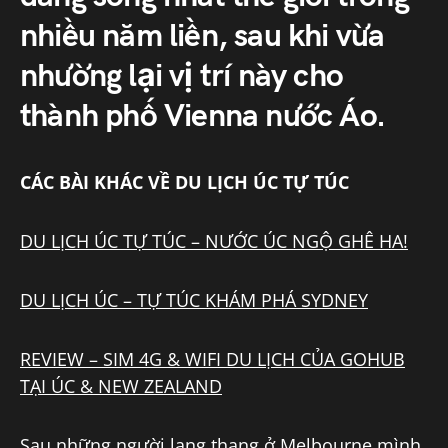
nhiều năm liền, sau khi vừa
nhường lại vị trí này cho
thành phố Vienna nước Áo.
CÁC BÀI KHÁC VỀ DU LỊCH ÚC TỰ TÚC
DU LỊCH ÚC TỰ TÚC – NƯỚC ÚC NGỘ GHÊ HA!
DU LỊCH ÚC – TỰ TÚC KHÁM PHÁ SYDNEY
REVIEW – SIM 4G & WIFI DU LỊCH CỦA GOHUB
TẠI ÚC & NEW ZEALAND
Sau những người lang thang ở Melbourne mình