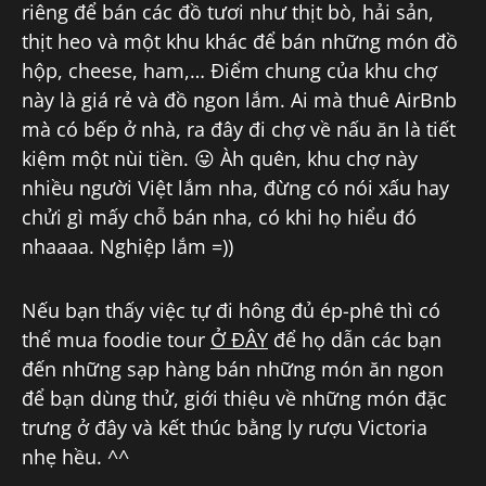
riêng để bán các đồ tươi như thịt bò, hải sản,
thịt heo và một khu khác để bán những món đồ
hộp, cheese, ham,… Điểm chung của khu chợ
này là giá rẻ và đồ ngon lắm. Ai mà thuê AirBnb
mà có bếp ở nhà, ra đây đi chợ về nấu ăn là tiết
kiệm một nùi tiền. 😛 Àh quên, khu chợ này
nhiều người Việt lắm nha, đừng có nói xấu hay
chửi gì mấy chỗ bán nha, có khi họ hiểu đó
nhaaaa. Nghiệp lắm =))
Nếu bạn thấy việc tự đi hông đủ ép-phê thì có
thể mua foodie tour
Ở ĐÂY
để họ dẫn các bạn
đến những sạp hàng bán những món ăn ngon
để bạn dùng thử, giới thiệu về những món đặc
trưng ở đây và kết thúc bằng ly rượu Victoria
nhẹ hều. ^^