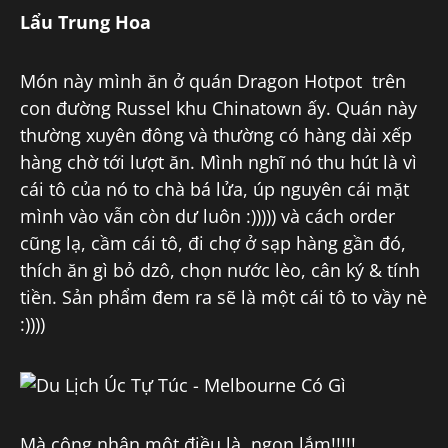
Lẩu Trung Hoa
Món này mình ăn ở quán Dragon Hotpot trên
con đường Russel khu Chinatown ấy. Quán này
thường xuyên đông và thường có hàng dài xếp
hàng chờ tới lượt ăn. Mình nghĩ nó thu hút là vì
cái tô của nó to chà bá lửa, úp nguyên cái mặt
mình vào vẫn còn dư luôn :))))) và cách order
cũng lạ, cầm cái tô, đi chợ ở sạp hàng gần đó,
thích ăn gì bỏ dzô, chọn nước lèo, cân ký & tính
tiền. Sản phẩm đem ra sẽ là một cái tô to vầy nè
:))))
Mà công nhận một điều là, ngon lắm!!!!!