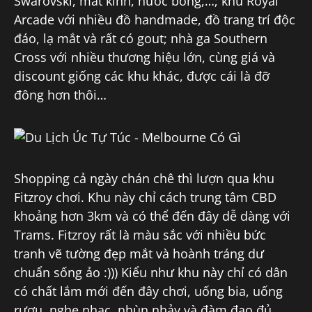
Swarovski, mắt kính, nước bông,…; khu Royal
Arcade với nhiều đồ handmade, đồ trang trí độc
đáo, lạ mắt và rất có gout; nhà ga Southern
Cross với nhiều thương hiệu lớn, cùng giá và
discount giống các khu khác, được cái là đỡ
đông hơn thôi…
Shopping cả ngày chán chê thì lượn qua khu
Fitzroy chơi. Khu này chỉ cách trung tâm CBD
khoảng hơn 3km và có thể đến đây dễ dàng với
Trams. Fitzroy rất là màu sắc với nhiều bức
tranh vẽ tường đẹp mắt và hoành tráng dư
chuẩn sống ảo :))) Kiểu như khu này chỉ có dân
có chất lắm mới đến đây chơi, uống bia, uống
rượu, nghe nhạc, nhùn nhảy và đàm đạo đủ