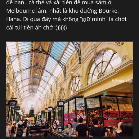
để bạn…cà thẻ và xài tiền để mua sắm ở
Melbourne lắm, nhất là khu đường Bourke.
Haha. Đi qua đây mà không “giữ mình” là chớt
cái túi tiền áh chớ :)))))))