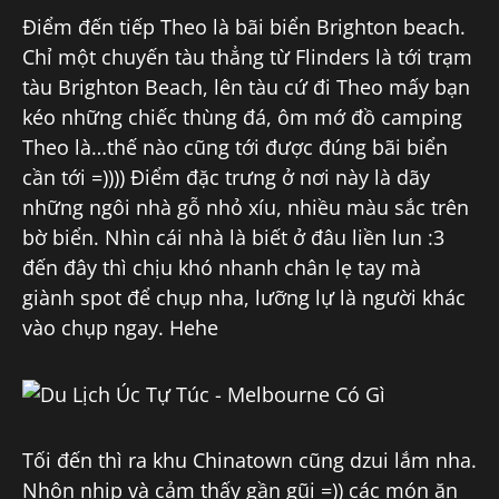
Điểm đến tiếp Theo là bãi biển Brighton beach.
Chỉ một chuyến tàu thẳng từ Flinders là tới trạm
tàu Brighton Beach, lên tàu cứ đi Theo mấy bạn
kéo những chiếc thùng đá, ôm mớ đồ camping
Theo là…thế nào cũng tới được đúng bãi biển
cần tới =)))) Điểm đặc trưng ở nơi này là dãy
những ngôi nhà gỗ nhỏ xíu, nhiều màu sắc trên
bờ biển. Nhìn cái nhà là biết ở đâu liền lun :3
đến đây thì chịu khó nhanh chân lẹ tay mà
giành spot để chụp nha, lưỡng lự là người khác
vào chụp ngay. Hehe
Tối đến thì ra khu Chinatown cũng dzui lắm nha.
Nhộn nhịp và cảm thấy gần gũi =)) các món ăn