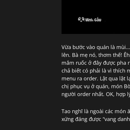
Vừa bước vào quán là mùi…
lên. Bà mẹ nó, thơm thế! 
mắm ruốc ở đây được pha rồ
chả biết có phải là vì thíc
menu ra order. Lật qua lật 
chị phục vụ ở quán, món B
người order nhất. OK, hợp lý,
Tao nghĩ là ngoài các món ă
xứng đáng được “vang danh 