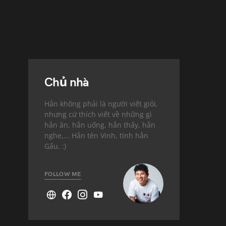
Chủ nhà
Hắn không phải là người viết giỏi,
nhưng cứ thích viết về những gì
hắn ăn, hắn uống, hắn thấy, hắn
nghe,... Hắn tên Vinh, tính hắn
Gấu. :)
FOLLOW ME