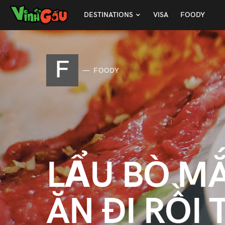
DESTINATIONS
VISA
FOODY
F
FOODY
LẨU BÒ MẮ
ĂN ĐI RỒI