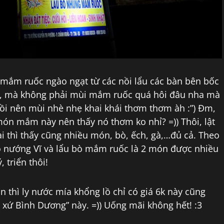
mắm ruốc ngào ngạt từ các nồi lẩu các bàn bên bốc
Êh, mà không phải mùi mắm ruốc quá hôi đâu nha mà
i nên mùi nhè nhẹ khai khái thơm thơm àh :”) Đm,
h món mắm này nên thấy nó thơm ko nhỉ? =)) Thôi, lật
lại thì thấy cũng nhiều món, bò, ếch, gà,…đủ cả. Theo
ò nướng Vĩ và lẩu bò mắm ruốc là 2 món được nhiều
 triển thôi!
n thì ly nước mía khổng lồ chỉ có giá 6k này cũng
xứ Bình Dương” này. =)) Uống mãi không hết! :3