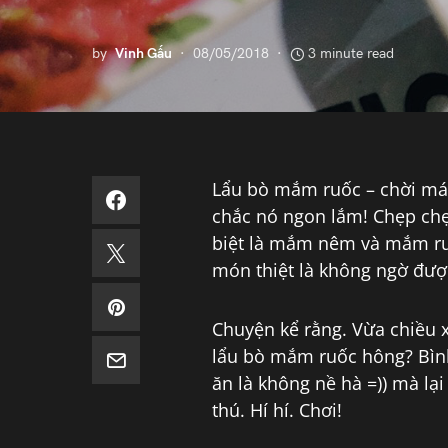
by
Vinh Gấu
08/05/2018
3 minute read
Lẩu bò mắm ruốc – chời má,
chắc nó ngon lắm! Chẹp chẹ
biệt là mắm nêm và mắm ruốc
món thiệt là không ngờ đượ
Chuyện kể rằng. Vừa chiều 
lẩu bò mắm ruốc hông? Bình 
ăn là không nề hà =)) mà lạ
thú. Hí hí. Chơi!