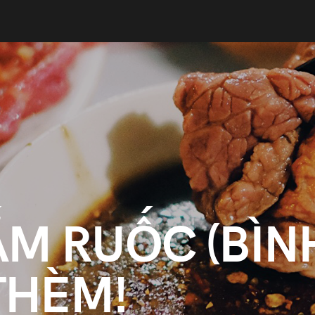
M RUỐC (BÌN
 THÈM!