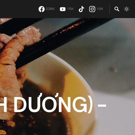
238K
15K
10K
H DƯƠNG) –