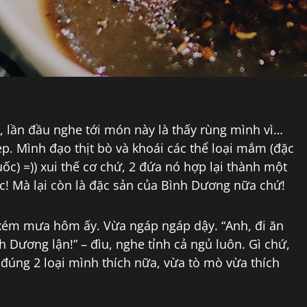
 lần đầu nghe tới món này là thấy rùng mình vì…
p. Mình đạo thịt bò và khoái các thể loại mắm (đặc
) =)) xui thế cơ chứ, 2 đứa nó hợp lại thành một
c! Mà lại còn là đặc sản của Bình Dương nữa chứ!
xém mưa hôm ấy. Vừa ngáp ngáp dậy. “Anh, đi ăn
Dương lận!” – đìu, nghe tỉnh cả ngủ luôn. Gì chứ,
i đúng 2 loại mình thích nữa, vừa tò mò vừa thích