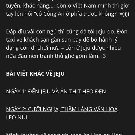
tuyến, khác hãng,… Còn ở Việt Nam mình thì giơ
tay lên hỏi “có Công An ở phía trước không?” =))))
Dập dìu vài cơn ngủ thì cũng đã tới Jeju-do. Đón
taxi về khách sạn gần sân bay để bỏ hành lý
đặng còn đi chơi nữa – còn ở Jeju được nhiêu
nữa đâu nên tranh thủ ghê gớm lắm. :3
BÀI VIẾT KHÁC VỀ JEJU
NGÀY 1: ĐẾN JEJU VÀ ĂN THỊT HEO ĐEN
NGÀY 2: CƯỠI NGỰA, THĂM LÀNG VĂN HOÁ,
LEO NÚI