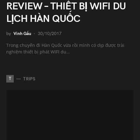
REVIEW – THIẾT BỊ WIFI DU
LỊCH HÀN QUỐC
by
Vinh Gấu
30/10/2017
Trong chuyến đi Hàn Quốc vừa rồi mình có dịp được trài
nghiệm thiết bị phát WIFI du…
T
TRIPS