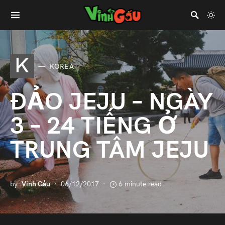
K
KOREA
ĐẢO JEJU – NGÀY
3 – 24 TIẾNG Ở
TRUNG TÂM JEJU
by
Vinh Gấu
06/12/2017
6 minute read