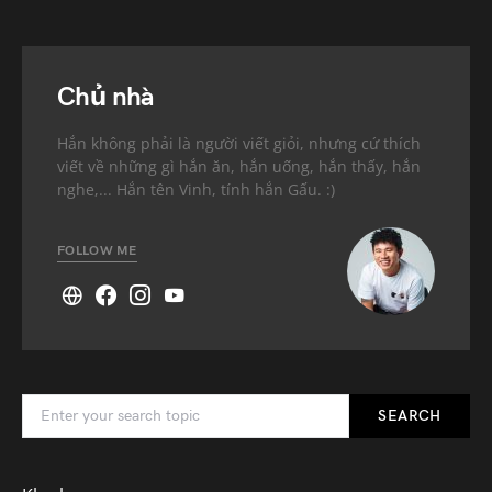
Chủ nhà
Hắn không phải là người viết giỏi, nhưng cứ thích
viết về những gì hắn ăn, hắn uống, hắn thấy, hắn
nghe,... Hắn tên Vinh, tính hắn Gấu. :)
FOLLOW ME
SEARCH