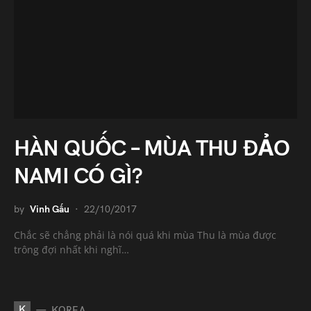
HÀN QUỐC – MÙA THU ĐẢO
NAMI CÓ GÌ?
by
Vinh Gấu
22/10/2017
Chắc sẽ chẳng phải là nói quá khi mùa Thu là mùa được
trông đợi nhất khi nghĩ…
K
KOREA