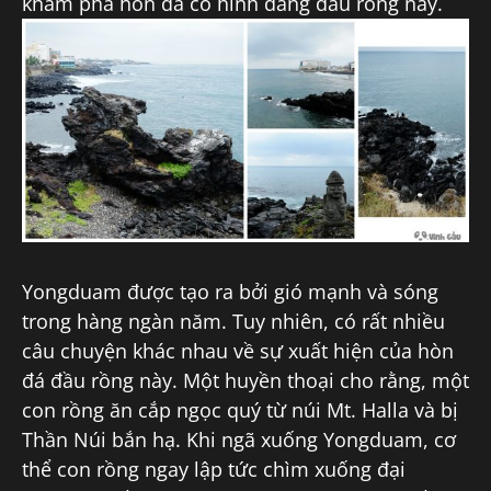
khám phá hòn đá có hình dáng đầu rồng này.
Yongduam được tạo ra bởi gió mạnh và sóng
trong hàng ngàn năm. Tuy nhiên, có rất nhiều
câu chuyện khác nhau về sự xuất hiện của hòn
đá đầu rồng này. Một huyền thoại cho rằng, một
con rồng ăn cắp ngọc quý từ núi Mt. Halla và bị
Thần Núi bắn hạ. Khi ngã xuống Yongduam, cơ
thể con rồng ngay lập tức chìm xuống đại