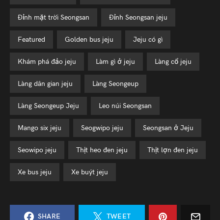
đỉnh mặt trời Seongsan
đỉnh Seongsan jeju
featured
golden bus jeju
jeju có gì
khám phá đảo jeju
làm gì ở jeju
làng cổ jeju
làng dân gian jeju
làng Seongeup
làng Seongeup Jeju
leo núi Seongsan
mango six jeju
seogwipo jeju
Seongsan ở Jeju
seowipo jeju
thịt heo đen jeju
thịt lợn đen jeju
xe bus jeju
xe buýt jeju
SHARE
TWEET