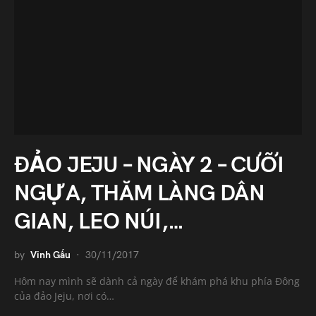
ĐẢO JEJU – NGÀY 2 – CƯỠI
NGỰA, THĂM LÀNG DÂN
GIAN, LEO NÚI,…
by
Vinh Gấu
30/11/2017
Hôm nay mình sẽ dành cả ngày để khám phá khu phía Đông
của đảo Jeju, nơi có…