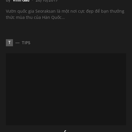
by
Vinh Gấu
26/10/2017
Vườn quốc gia Seoraksan là một nơi cực đẹp để bạn thưởng
thức mùa thu của Hàn Quốc…
T
TIPS