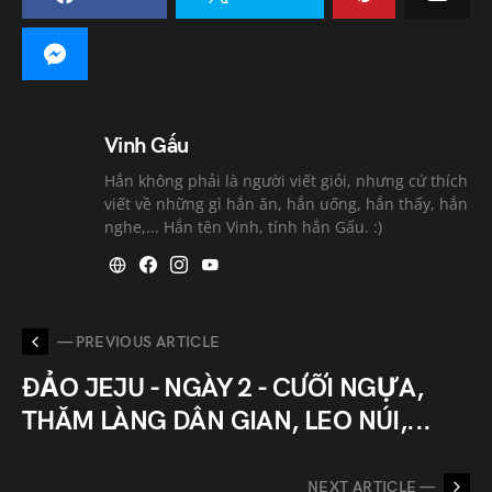
Vinh Gấu
Hắn không phải là người viết giỏi, nhưng cứ thích
viết về những gì hắn ăn, hắn uống, hắn thấy, hắn
nghe,... Hắn tên Vinh, tính hắn Gấu. :)
— PREVIOUS ARTICLE
ĐẢO JEJU - NGÀY 2 - CƯỠI NGỰA,
THĂM LÀNG DÂN GIAN, LEO NÚI,...
NEXT ARTICLE —