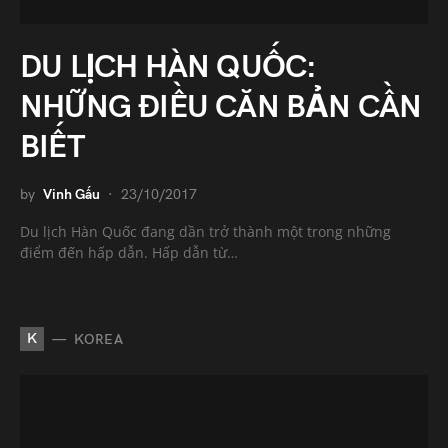
DU LỊCH HÀN QUỐC:
NHỮNG ĐIỀU CĂN BẢN CẦN
BIẾT
by
Vinh Gấu
23/10/2017
Du lịch Hàn Quốc đang dần trở thành một trong những
điểm đến hấp dẫn. Hấp dẫn từ…
K
KOREA