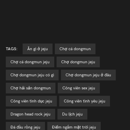
TAGS:
ăn gì ở jeju
chợ cá dongmun
chợ cá dongmun jeju
chợ dongmun jeju
chợ dongmun jeju có gì
chợ dongmun jeju ở đâu
chợ hải sản dongmun
công viên sex jeju
công viên tình dục jeju
công viên tình yêu jeju
dragon head rock jeju
du lịch jeju
đá đầu rồng jeju
điểm ngắm mặt trời jeju