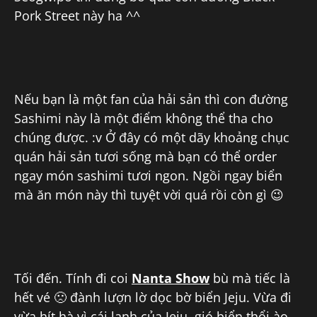
Pork Street này ha ^^
Nếu bạn là một fan của hải sản thì con đường
Sashimi này là một điểm không thể tha cho
chúng được. :v Ở đây có một dãy khoảng chục
quán hải sản tươi sống mà bạn có thể order
ngay món sashimi tươi ngon. Ngồi ngay biển
mà ăn món này thì tuyệt vời quá rồi còn gì 😉
Tối đến. Tính đi coi
Nanta Show
bù mà tiếc là
hết vé 🙁 đành lượn lờ dọc bờ biển Jeju. Vừa đi
vừa hít hà vì cái lạnh của Jeju, gió biển thổi ào