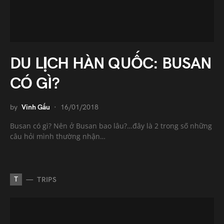
DU LỊCH HÀN QUỐC: BUSAN
CÓ GÌ?
by
Vinh Gấu
16/01/2018
Busan có gì? Nên ở Busan bao lâu?…đây là 2 trong số những
câu hỏi mình thường nhận…
T
TRIPS