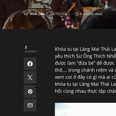
by
Vinh Gấu
04/10/2023
6 minute read
2
Khóa tu tại Làng Mai Thái L
SHARES
yêu thích Sư Ông Thích Nhấ
được làm “đứa bé” để được h
thở,… trong chánh niệm và 
xem coi ở đây có gì mà ai 
khóa tu tại Làng Mai Thái L
2
hội cùng nhau thực tập chá