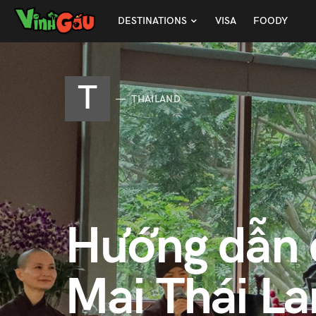
DESTINATIONS
VISA
FOODY
T
THAILAND
Hướng dẫn đ
Mai Thái La