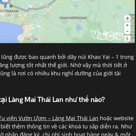
lũng được bao quanh bởi dãy núi Khao Yai – 1 trong
ng lượng tốt nhất thế giới. Nhờ vậy mà thời tiết ở
ng là nơi có nhiều khu nghỉ dưỡng của giới tài
tại Làng Mai Thái Lan như thế nào?
Tu viện Vườn Ươm – Làng Mai Thái Lan
hoặc website
biết thêm thông tin về các khoá tu sắp diễn ra. Như
 giờ nhận đăng ký, chi phí sinh hoạt hàng ngày & một