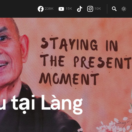
238K
15K
10K
 tại Làng