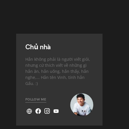
Chủ nhà
Hắn không phải là người viết giỏi,
nhưng cứ thích viết về những gì
hắn ăn, hắn uống, hắn thấy, hắn
nghe,... Hắn tên Vinh, tính hắn
Gấu. :)
FOLLOW ME